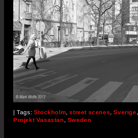
| Tags:
Stockholm
,
street scenes
,
Sverige
Projekt Vasastan
,
Sweden