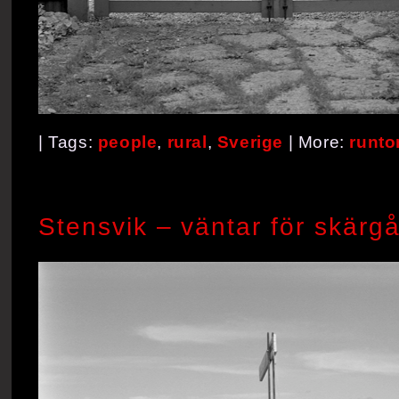
| Tags:
people
,
rural
,
Sverige
| More:
runto
Stensvik – väntar för skärg