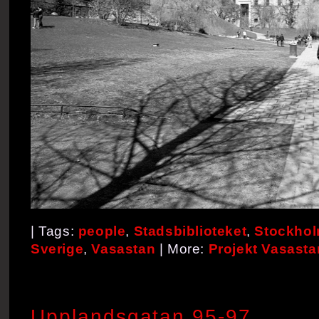
| Tags:
people
,
Stadsbiblioteket
,
Stockho
Sverige
,
Vasastan
| More:
Projekt Vasasta
Upplandsgatan 95-97