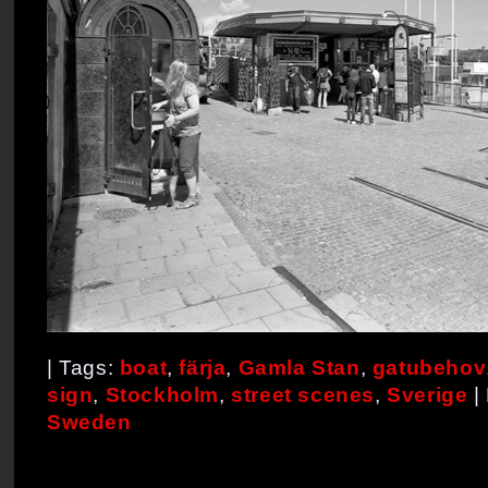
| Tags:
boat
,
färja
,
Gamla Stan
,
gatubehov
sign
,
Stockholm
,
street scenes
,
Sverige
|
Sweden