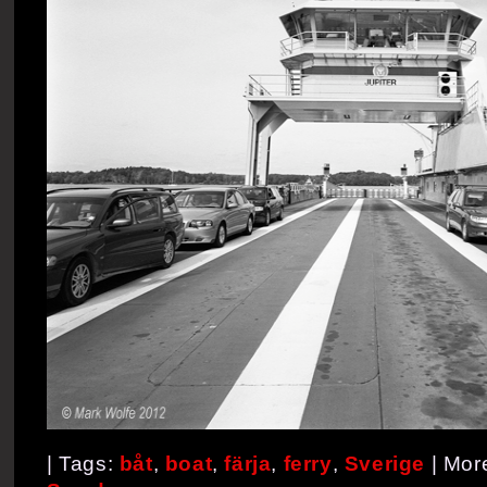
| Tags:
båt
,
boat
,
färja
,
ferry
,
Sverige
| Mor