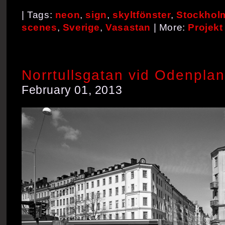
| Tags:
neon
,
sign
,
skyltfönster
,
Stockhol
scenes
,
Sverige
,
Vasastan
| More:
Projekt
Norrtullsgatan vid Odenplan
February 01, 2013