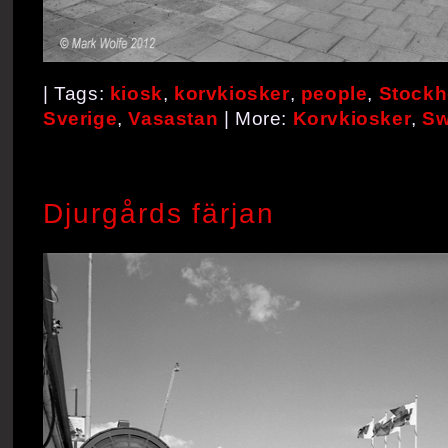
| Tags:
kiosk
,
korvkiosker
,
people
,
Stock
Sverige
,
Vasastan
| More:
Korvkiosker
,
S
Djurgårds färjan