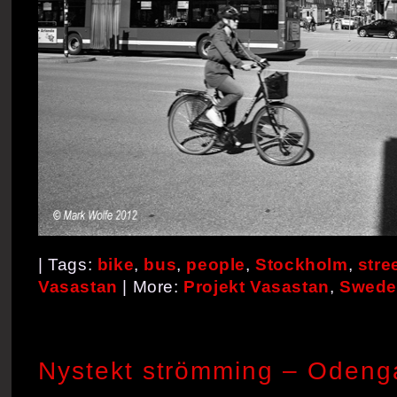
| Tags:
bike
,
bus
,
people
,
Stockholm
,
stre
Vasastan
| More:
Projekt Vasastan
,
Swede
Nystekt strömming – Odenga