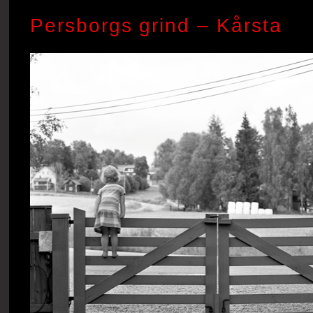
Persborgs grind – Kårsta