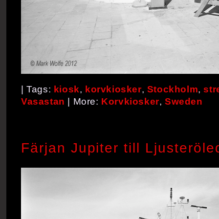
| Tags:
kiosk
,
korvkiosker
,
Stockholm
,
str
Vasastan
| More:
Korvkiosker
,
Sweden
Färjan Jupiter till Ljusteröl