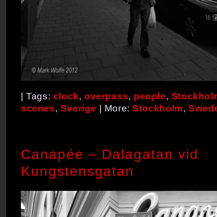
| Tags:
clock
,
overpass
,
people
,
Stockholm
scenes
,
Sverige
| More:
Stockholm
,
Swed
Canapée – Dalagatan vid
Kungstensgatan